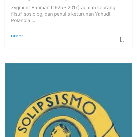
Zygmunt Bauman (1925 - 2017) adalah seorang
filsuf, sosiolog, dan penulis keturunan Yahudi
Polandia....
Filsafat