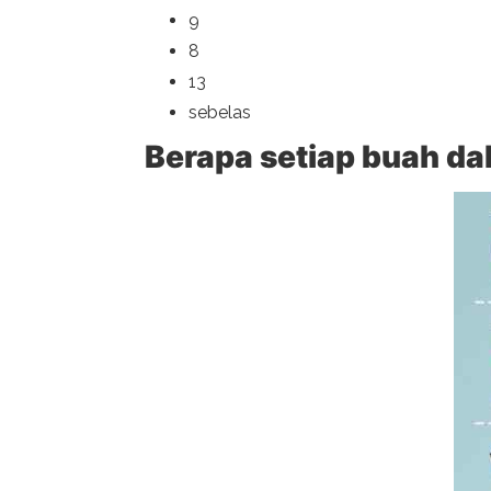
9
8
13
sebelas
Berapa setiap buah d