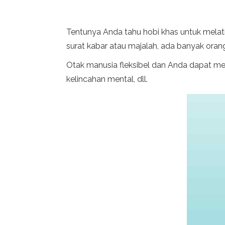
Tentunya Anda tahu hobi khas untuk melatih
surat kabar atau majalah, ada banyak oran
Otak manusia fleksibel dan Anda dapat mel
kelincahan mental, dll.