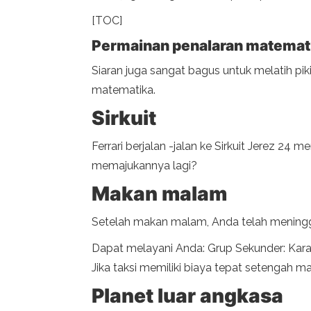
[TOC]
Permainan penalaran matemat
Siaran juga sangat bagus untuk melatih pi
matematika.
Sirkuit
Ferrari berjalan -jalan ke Sirkuit Jerez 24
memajukannya lagi?
Makan malam
Setelah makan malam, Anda telah meningg
Dapat melayani Anda: Grup Sekunder: Kara
Jika taksi memiliki biaya tepat setengah 
Planet luar angkasa