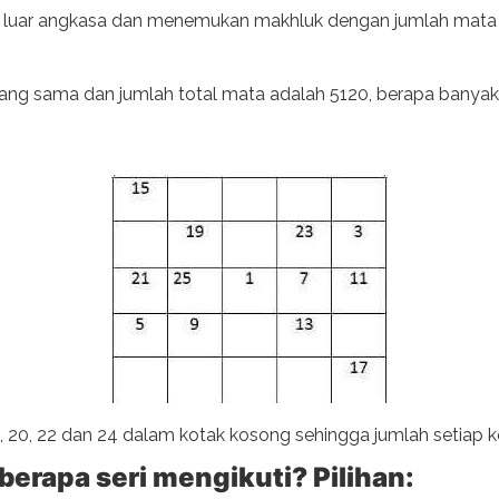
t luar angkasa dan menemukan makhluk dengan jumlah mata 
n yang sama dan jumlah total mata adalah 5120, berapa banyak
 18, 20, 22 dan 24 dalam kotak kosong sehingga jumlah setiap 
a berapa seri mengikuti? Pilihan: