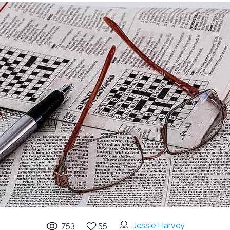
753
55
Jessie Harvey