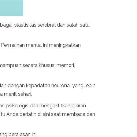
agai plastisitas serebral dan salah satu
.
Permainan mental ini meningkatkan
emampuan secara khusus: memori,
ar dan dengan kepadatan neuronal yang lebih
 menit sehari.
psikologis dan mengaktifkan pikiran
u Anda berlatih di sini saat membaca dan
ng beralasan ini.