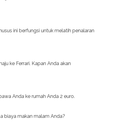
sus ini berfungsi untuk melatih penalaran
maju ke Ferrari. Kapan Anda akan
mbawa Anda ke rumah Anda 2 euro.
erapa biaya makan malam Anda?