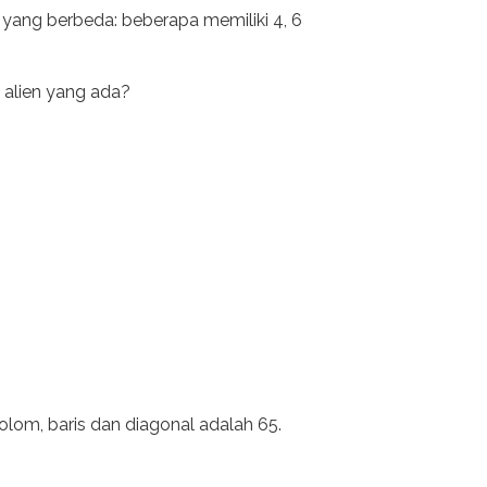
yang berbeda: beberapa memiliki 4, 6
 alien yang ada?
kolom, baris dan diagonal adalah 65.