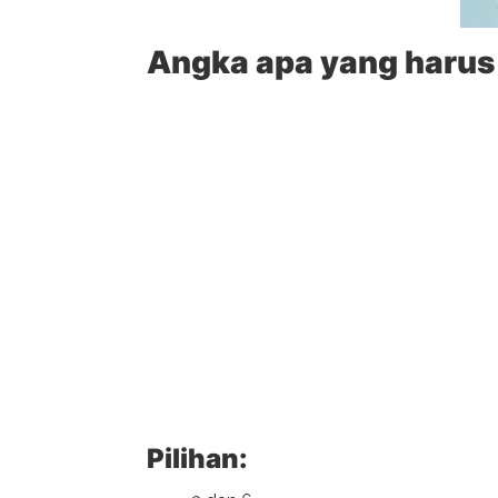
Angka apa yang harus 
Pilihan: