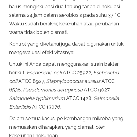
harus menginkubasi dua tabung tanpa diinokulasi
selama 24 jam dalam aerobiosis pada suhu 37 ° C.
Waktu sudah berakhir, kekeruhan atau perubahan
warna tidak boleh diamati.
Kontrol yang diketahui juga dapat digunakan untuk
mengevaluasi efektivitasnya:
Untuk ini Anda dapat menggunakan strain bakteri
berikut:
Escherichia coli
ATCC 25922,
Escherichia
coli
ATCC 8927,
Staphylococcus aureus
ATCC
6538,
Pseudomonas aeruginosa
ATCC 9027,
Salmonella typhimurium
ATCC 1428,
Salmonella
Enteritidis
ATCC 13076
.
Dalam semua kasus, perkembangan mikroba yang
memuaskan diharapkan, yang diamati oleh
kekeruhan lingkungan.