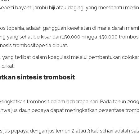
 Seperti bayam, jambu biji atau daging, yang membantu mening
.
sitopenia, adalah gangguan kesehatan di mana darah memilik
g yang sehat berkisar dari 150.000 hingga 450.000 trombosit
gnosis trombositopenia dibuat.
il yang terlibat dalam koagulasi melalui pembentukan coloka
diikat.
kan sintesis trombosit
katkan trombosit dalam beberapa hari. Pada tahun 2009, p
bahwa jus daun pepaya dapat meningkatkan persentase tromb
us pepaya dengan jus lemon 2 atau 3 kali sehari adalah sa