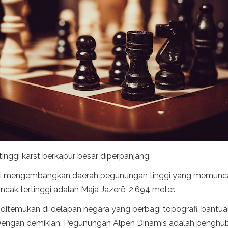
n tinggi karst berkapur besar diperpanjang.
gi ini mengembangkan daerah pegunungan tinggi yang memunca
cak tertinggi adalah Maja Jazerë, 2.694 meter.
itemukan di delapan negara yang berbagi topografi, bantuan,
 Dengan demikian, Pegunungan Alpen Dinamis adalah penghu