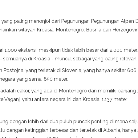
i yang paling menonjol dari Pegunungan Pegunungan Alpen
inkan wilayah Kroasia, Montenegro, Bosnia dan Herzegovina,
ari 1.000 ekstensi, meskipun tidak lebih besar dari 2.000 me
- semuanya di Kroasia - muncul sebagai yang paling relevan.
Postojna, yang terletak di Slovenia, yang hanya sekitar 606 
 negara yang sama, 850 meter.
, adalah čakor, yang ada di Montenegro dan memiliki panjang
 Vaganj, yaitu antara negara ini dan Kroasia, 1.137 meter.
g dengan lebih dari dua puluh puncak penting di mana salju b
atu dengan ketinggian terbesar dan terletak di Albania, hany