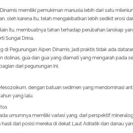
amis memiliki pemukiman manusia lebih dari satu milenium, 
an, oleh karena itu, telah mengakibatkan lebih sedikit erosi da
elain itu, membuatnya tahan terhadap perubahan lanskap yang
rti Sungai Drina.
i Pegunungan Alpen Dinamis, jadi praktis tidak ada dataran ya
dolinas, gua dan gua yang diamati yang mengarah pada sera
agian dari pegunungan ini.
a Mesozoikum, dengan batuan sedimen yang mendominasi a
tahun yang lalu.
otos
umumnya memiliki variasi yang, dari perspektif mineralogi,
asil dari posisi mereka di dekat Laut Adriatik dan danau yan