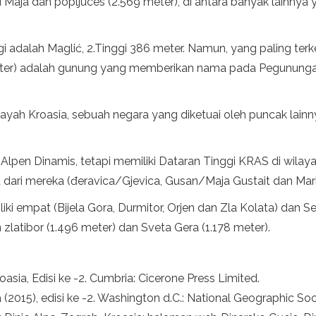
 Maja dan popljuces (2.569 meter), di antara banyak lainnya
i adalah Maglić, 2.Tinggi 386 meter. Namun, yang paling terk
 meter) adalah gunung yang memberikan nama pada Pegununga
layah Kroasia, sebuah negara yang diketuai oleh puncak lainn
Alpen Dinamis, tetapi memiliki Dataran Tinggi KRAS di wilayah 
 dari mereka (đeravica/Gjevica, Gusan/Maja Gustait dan Mari
empat (Bijela Gora, Durmitor, Orjen dan Zla Kolata) dan Serbia
zlatibor (1.496 meter) dan Sveta Gera (1.178 meter).
oasia, Edisi ke -2. Cumbria: Cicerone Press Limited.
(2015), edisi ke -2. Washington d.C.: National Geographic Soc