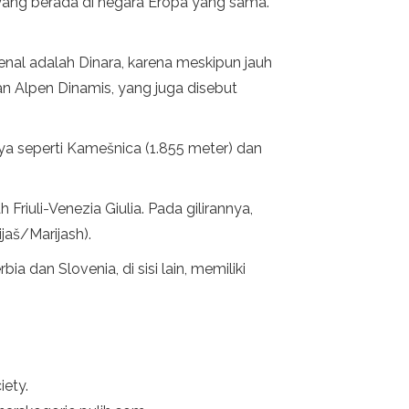
 yang berada di negara Eropa yang sama.
enal adalah Dinara, karena meskipun jauh
n Alpen Dinamis, yang juga disebut
ya seperti Kamešnica (1.855 meter) dan
Friuli-Venezia Giulia. Pada gilirannya,
jaš/Marijash).
 dan Slovenia, di sisi lain, memiliki
iety.