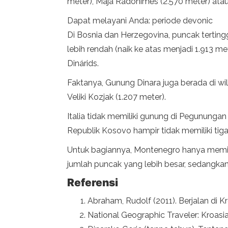
meter), Maja Radohimës (2.570 meter) atau
Dapat melayani Anda: periode devonic
Di Bosnia dan Herzegovina, puncak tertingg
lebih rendah (naik ke atas menjadi 1.913
Dinárids.
Faktanya, Gunung Dinara juga berada di wi
Veliki Kozjak (1.207 meter).
Italia tidak memiliki gunung di Pegunungan 
Republik Kosovo hampir tidak memiliki tiga
Untuk bagiannya, Montenegro hanya memiliki 
jumlah puncak yang lebih besar, sedangkan 
Referensi
Abraham, Rudolf (2011). Berjalan di Kr
National Geographic Traveler: Kroasia 