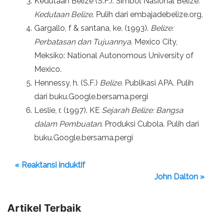
Kedutaan Belize (S.F.). Simbol Nasional Belize.
Kedutaan Belize
. Pulih dari embajadebelize.org.
Gargallo, f & santana, ke. (1993).
Belize:
Perbatasan dan Tujuannya
. Mexico City,
Meksiko: National Autonomous University of
Mexico.
Hennessy, h. (S.F.)
Belize
. Publikasi APA. Pulih
dari buku.Google.bersama.pergi
Leslie, r. (1997). KE
Sejarah Belize: Bangsa
dalam Pembuatan
. Produksi Cubola. Pulih dari
buku.Google.bersama.pergi
« Reaktansi induktif
John Dalton »
Artikel Terbaik