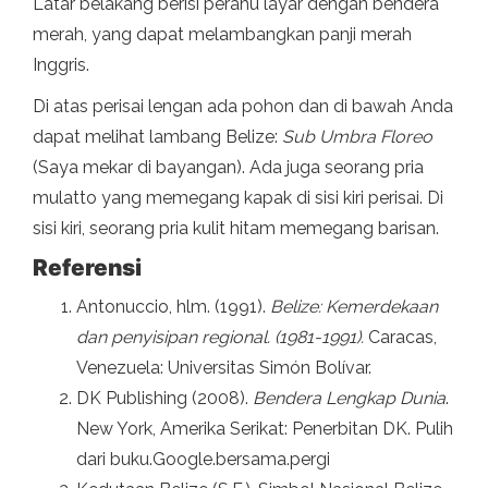
Latar belakang berisi perahu layar dengan bendera
merah, yang dapat melambangkan panji merah
Inggris.
Di atas perisai lengan ada pohon dan di bawah Anda
dapat melihat lambang Belize:
Sub Umbra Floreo
(Saya mekar di bayangan). Ada juga seorang pria
mulatto yang memegang kapak di sisi kiri perisai. Di
sisi kiri, seorang pria kulit hitam memegang barisan.
Referensi
Antonuccio, hlm. (1991).
Belize: Kemerdekaan
dan penyisipan regional. (1981-1991).
Caracas,
Venezuela: Universitas Simón Bolívar.
DK Publishing (2008).
Bendera Lengkap Dunia
.
New York, Amerika Serikat: Penerbitan DK. Pulih
dari buku.Google.bersama.pergi