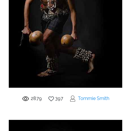
2879
397
Tommie Smith