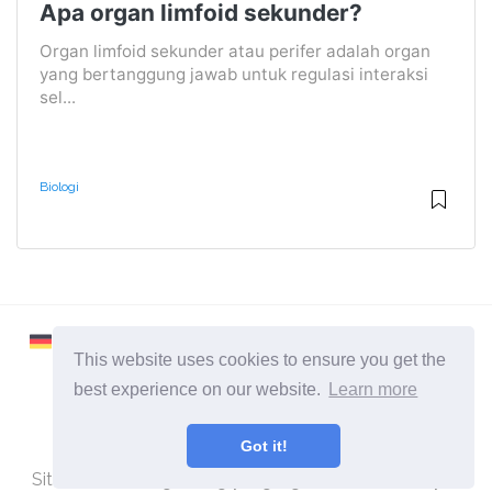
Apa organ limfoid sekunder?
Organ limfoid sekunder atau perifer adalah organ
yang bertanggung jawab untuk regulasi interaksi
sel...
Biologi
This website uses cookies to ensure you get the
best experience on our website.
Learn more
2026 ©
Learnaboutworld
Got it!
Semua Kategori
Situs untuk orang-orang yang ingin tahu lebih banyak