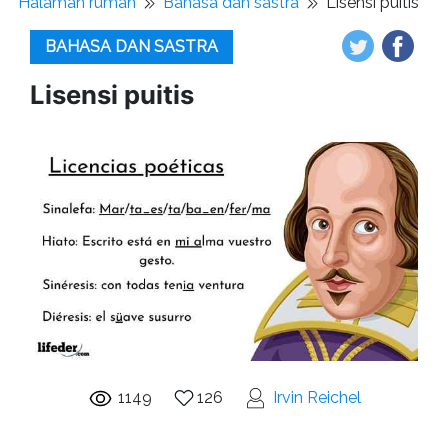
Halaman rumah
Bahasa dan sastra
Lisensi puitis
BAHASA DAN SASTRA
Lisensi puitis
1149
126
Irvin Reichel