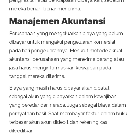
penghasilan atas pendapatan dibayarkan, sebelum
mereka benar -benar menerima.
Manajemen Akuntansi
Perusahaan yang mengeluarkan biaya yang belum
dibayar untuk mengakui pengeluaran komersial
pada hari pengeluarannya. Menurut metode akrual
akuntansi, perusahaan yang menerima barang atau
jasa harus menginformasikan kewajiban pada
tanggal mereka diterima.
Biaya yang masih harus dibayar akan dicatat
sebagai akun yang dibayarkan dalam kewajiban
yang beredar dari neraca. Juga sebagai biaya dalam
pernyataan hasil. Saat membayar faktur, dalam buku
terbesar akun akun didebit dan rekening kas
dikreditkan.