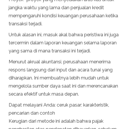
jangka waktu yang lama dan penjualan kredit
mempengaruhi kondisi keuangan perusahaan ketika
transaksi terjadi.
Untuk alasan ini, masuk akal bahwa peristiwa ini juga
tercermin dalam laporan keuangan selama laporan
yang sama di mana transaksi ini terjadi.
Menurut akrual akuntansi, perusahaan menerima
respons langsung dari input dan acara tunai yang
diharapkan. Ini membuatnya lebih mudah untuk
mengelola sumber daya saat ini dan merencanakan
secara efektif untuk masa depan.
Dapat melayani Anda: ceruk pasar: karakteristik,
pencarian dan contoh
Kerugian dari metode ini adalah bahwa pajak