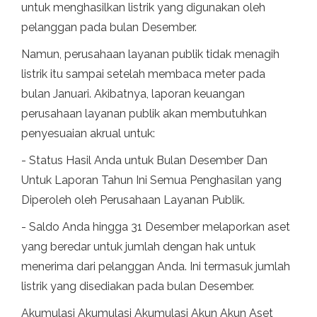
untuk menghasilkan listrik yang digunakan oleh
pelanggan pada bulan Desember.
Namun, perusahaan layanan publik tidak menagih
listrik itu sampai setelah membaca meter pada
bulan Januari. Akibatnya, laporan keuangan
perusahaan layanan publik akan membutuhkan
penyesuaian akrual untuk:
- Status Hasil Anda untuk Bulan Desember Dan
Untuk Laporan Tahun Ini Semua Penghasilan yang
Diperoleh oleh Perusahaan Layanan Publik.
- Saldo Anda hingga 31 Desember melaporkan aset
yang beredar untuk jumlah dengan hak untuk
menerima dari pelanggan Anda. Ini termasuk jumlah
listrik yang disediakan pada bulan Desember.
Akumulasi Akumulasi Akumulasi Akun Akun Aset