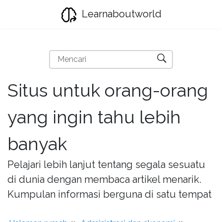
Learnaboutworld
Situs untuk orang-orang
yang ingin tahu lebih
banyak
Pelajari lebih lanjut tentang segala sesuatu
di dunia dengan membaca artikel menarik.
Kumpulan informasi berguna di satu tempat