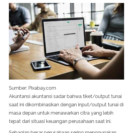
Sumber: Pixabay.com
Akuntansi akuntansi sadar bahwa tiket/output tunai
saat ini dikombinasikan dengan input/output tunai di
masa depan untuk menawarkan citra yang lebih
tepat dari situasi keuangan perusahaan saat ini.
Sebagian besar perusahaan sering menggunakan