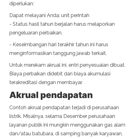
diperlukan:
Dapat melayani Anda: unit perintah
- Status hasil tahun berjalan harus melaporkan
pengeluaran perbaikan.
- Keseimbangan hari terakhir tahun ini harus
menginformasikan tanggung jawab terkait.
Untuk merekam akrual ini, entri penyesuaian dibuat.
Biaya perbaikan didebit dan biaya akumulasi
terakreditasi dengan membayar.
Akrual pendapatan
Contoh akrual pendapatan terjadi di perusahaan
listrik. Misalnya, selama Desember perusahaan
layanan publik ini mungkin menggunakan gas alam
dan/atau batubara, di samping banyak karyawan,