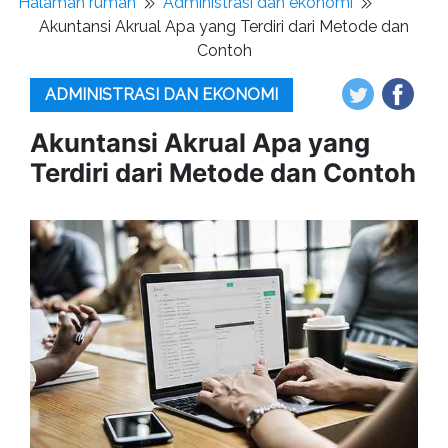
Halaman rumah
Administrasi dan ekonomi
Akuntansi Akrual Apa yang Terdiri dari Metode dan
Contoh
ADMINISTRASI DAN EKONOMI
Akuntansi Akrual Apa yang
Terdiri dari Metode dan Contoh