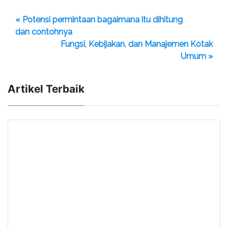
« Potensi permintaan bagaimana itu dihitung
dan contohnya
Fungsi, Kebijakan, dan Manajemen Kotak
Umum »
Artikel Terbaik