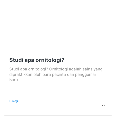
Studi apa ornitologi?
Studi apa ornitologi? Ornitologi adalah sains yang
dipraktikkan oleh para pecinta dan penggemar
buru...
Biologi