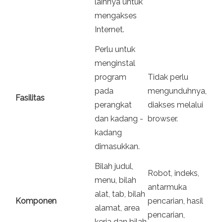
lainnya untuk
mengakses
Internet.
Perlu untuk
menginstal
program
Tidak perlu
pada
mengunduhnya,
Fasilitas
perangkat
diakses melalui
dan kadang -
browser.
kadang
dimasukkan.
Bilah judul,
Robot, indeks,
menu, bilah
antarmuka
alat, tab, bilah
Komponen
pencarian, hasil
alamat, area
pencarian,
kerja dan bilah