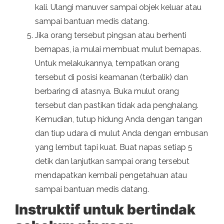
kali. Ulangi manuver sampai objek keluar atau
sampai bantuan medis datang.
Jika orang tersebut pingsan atau berhenti
bernapas, ia mulai membuat mulut bernapas.
Untuk melakukannya, tempatkan orang
tersebut di posisi keamanan (terbalik) dan
berbaring di atasnya. Buka mulut orang
tersebut dan pastikan tidak ada penghalang.
Kemudian, tutup hidung Anda dengan tangan
dan tiup udara di mulut Anda dengan embusan
yang lembut tapi kuat. Buat napas setiap 5
detik dan lanjutkan sampai orang tersebut
mendapatkan kembali pengetahuan atau
sampai bantuan medis datang.
Instruktif untuk bertindak