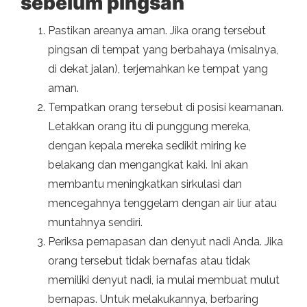
sebelum pingsan
Pastikan areanya aman. Jika orang tersebut
pingsan di tempat yang berbahaya (misalnya,
di dekat jalan), terjemahkan ke tempat yang
aman.
Tempatkan orang tersebut di posisi keamanan.
Letakkan orang itu di punggung mereka,
dengan kepala mereka sedikit miring ke
belakang dan mengangkat kaki. Ini akan
membantu meningkatkan sirkulasi dan
mencegahnya tenggelam dengan air liur atau
muntahnya sendiri.
Periksa pernapasan dan denyut nadi Anda. Jika
orang tersebut tidak bernafas atau tidak
memiliki denyut nadi, ia mulai membuat mulut
bernapas. Untuk melakukannya, berbaring