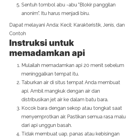
Sentuh tombol abu -abu "Blokir panggilan
anonim". Itu harus menjadi biru.
Dapat melayani Anda: Kecil: Karakteristik, Jenis, dan
Contoh
Instruksi untuk
memadamkan api
Mulailah memadamkan api 20 menit sebelum
meninggalkan tempat itu.
Taburkan air di situs tempat Anda membuat
api. Ambil mangkuk dengan air dan
distribusikan jet air ke dalam batu bara.
Kocok bara dengan sekop atau tongkat saat
menyemprotkan air. Pastikan semua rasa malu
dari api unggun basah.
Tidak membuat uap, panas atau kebisingan