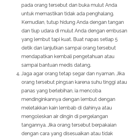
pada orang tersebut dan buka mulut Anda
untuk memastikan tidak ada penghalang.
Kemudian, tutup hidung Anda dengan tangan
dan tiup udara di mulut Anda dengan embusan
yang lembut tapi kuat. Buat napas setiap 5
detik dan lanjutkan sampai orang tersebut
mendapatkan kembali pengetahuan atau
sampai bantuan medis datang.
Jaga agar orang tetap segar dan nyaman. Jika
orang tersebut pingsan karena suhu tinggi atau
panas yang berlebihan, ia mencoba
mendinginkannya dengan lembut dengan
meletakkan kain lembab di dahinya atau
mengoleskan air dingin di pergelangan
tangannya. Jika orang tersebut berpakaian
dengan cara yang disesuaikan atau tidak