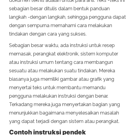
dokumen teknis adalah untuk para ahli. Teks -teks ini
sebagian besar ditulis dalam bentuk panduan
langkah -dengan langkah, sehingga pengguna dapat
dengan sempurna memahami cara melakukan
tindakan dengan cara yang sukses.
Sebagian besar waktu, ada instruksi untuk resep
memasak, perangkat elektronik, sistem komputer
atau instruksi umum tentang cara membangun
sesuatu atau melakukan suatu tindakan. Mereka
biasanya juga memiliki gambar atau grafik yang
menyertai teks untuk membantu memandu
pengguna melakukan instruksi dengan benar.
Terkadang mereka juga menyertakan bagian yang
menunjukkan bagaimana menyelesaikan masalah
yang dapat terjadi dengan sistem atau perangkat.
Contoh instruksi pendek