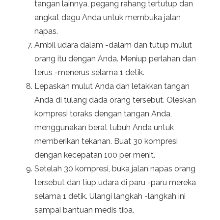
tangan lainnya, pegang rahang tertutup dan
angkat dagu Anda untuk membuka jalan
napas.
Ambil udara dalam -dalam dan tutup mulut
orang itu dengan Anda. Meniup perlahan dan
terus -menerus selama 1 detik.
Lepaskan mulut Anda dan letakkan tangan
Anda di tulang dada orang tersebut. Oleskan
kompresi toraks dengan tangan Anda,
menggunakan berat tubuh Anda untuk
memberikan tekanan. Buat 30 kompresi
dengan kecepatan 100 per menit.
Setelah 30 kompresi, buka jalan napas orang
tersebut dan tiup udara di paru -paru mereka
selama 1 detik. Ulangi langkah -langkah ini
sampai bantuan medis tiba.