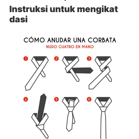
Instruksi untuk mengikat
dasi