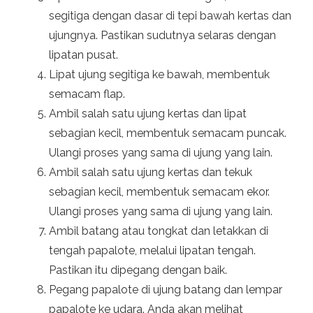
segitiga dengan dasar di tepi bawah kertas dan
ujungnya. Pastikan sudutnya selaras dengan
lipatan pusat.
Lipat ujung segitiga ke bawah, membentuk
semacam flap.
Ambil salah satu ujung kertas dan lipat
sebagian kecil, membentuk semacam puncak.
Ulangi proses yang sama di ujung yang lain.
Ambil salah satu ujung kertas dan tekuk
sebagian kecil, membentuk semacam ekor.
Ulangi proses yang sama di ujung yang lain.
Ambil batang atau tongkat dan letakkan di
tengah papalote, melalui lipatan tengah.
Pastikan itu dipegang dengan baik.
Pegang papalote di ujung batang dan lempar
papalote ke udara. Anda akan melihat