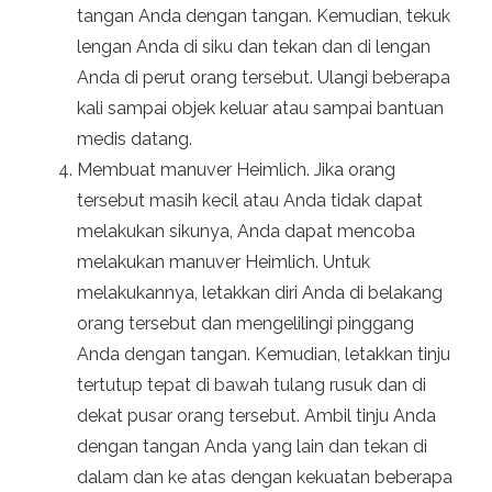
tangan Anda dengan tangan. Kemudian, tekuk
lengan Anda di siku dan tekan dan di lengan
Anda di perut orang tersebut. Ulangi beberapa
kali sampai objek keluar atau sampai bantuan
medis datang.
Membuat manuver Heimlich. Jika orang
tersebut masih kecil atau Anda tidak dapat
melakukan sikunya, Anda dapat mencoba
melakukan manuver Heimlich. Untuk
melakukannya, letakkan diri Anda di belakang
orang tersebut dan mengelilingi pinggang
Anda dengan tangan. Kemudian, letakkan tinju
tertutup tepat di bawah tulang rusuk dan di
dekat pusar orang tersebut. Ambil tinju Anda
dengan tangan Anda yang lain dan tekan di
dalam dan ke atas dengan kekuatan beberapa