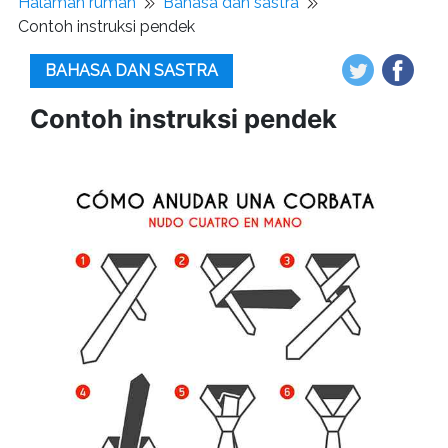
Halaman rumah
Bahasa dan sastra
Contoh instruksi pendek
BAHASA DAN SASTRA
Contoh instruksi pendek