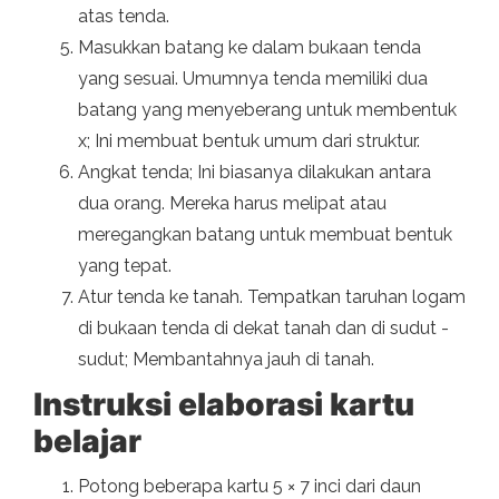
atas tenda.
Masukkan batang ke dalam bukaan tenda
yang sesuai. Umumnya tenda memiliki dua
batang yang menyeberang untuk membentuk
x; Ini membuat bentuk umum dari struktur.
Angkat tenda; Ini biasanya dilakukan antara
dua orang. Mereka harus melipat atau
meregangkan batang untuk membuat bentuk
yang tepat.
Atur tenda ke tanah. Tempatkan taruhan logam
di bukaan tenda di dekat tanah dan di sudut -
sudut; Membantahnya jauh di tanah.
Instruksi elaborasi kartu
belajar
Potong beberapa kartu 5 × 7 inci dari daun