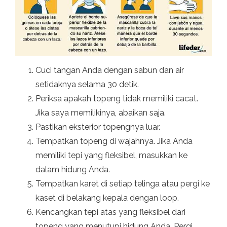
Cuci tangan Anda dengan sabun dan air
setidaknya selama 30 detik.
Periksa apakah topeng tidak memiliki cacat.
Jika saya memilikinya, abaikan saja.
Pastikan eksterior topengnya luar.
Tempatkan topeng di wajahnya. Jika Anda
memiliki tepi yang fleksibel, masukkan ke
dalam hidung Anda.
Tempatkan karet di setiap telinga atau pergi ke
kaset di belakang kepala dengan loop.
Kencangkan tepi atas yang fleksibel dari
topeng yang menutupi hidung Anda. Pergi