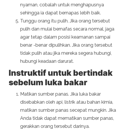
nyaman, cobalah untuk menghapusnya
sehingga ia dapat bernapas lebih baik.
Tunggu orang itu pulih. Jika orang tersebut
pulih dan mulai bernafas secara normal, jaga
agar tetap dalam posisi keamanan sampai
benar -benar dipulihkan. Jika orang tersebut
tidak pulih atau jika mereka segera hubungi,
hubungi keadaan darurat.
Instruktif untuk bertindak
sebelum luka bakar
Matikan sumber panas. Jika luka bakar
disebabkan oleh api, listrik atau bahan kimia,
matikan sumber panas secepat mungkin. Jika
Anda tidak dapat mematikan sumber panas,
gerakkan orang tersebut darinya.