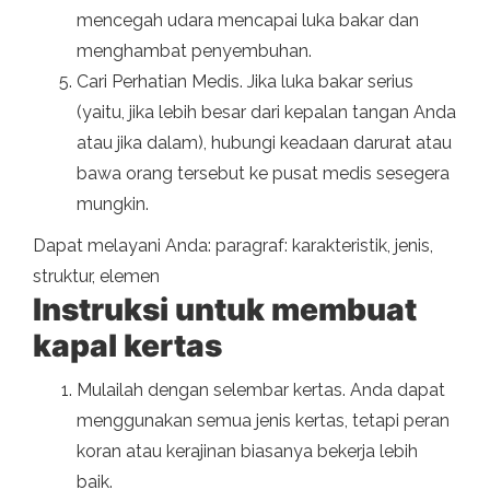
mencegah udara mencapai luka bakar dan
menghambat penyembuhan.
Cari Perhatian Medis. Jika luka bakar serius
(yaitu, jika lebih besar dari kepalan tangan Anda
atau jika dalam), hubungi keadaan darurat atau
bawa orang tersebut ke pusat medis sesegera
mungkin.
Dapat melayani Anda: paragraf: karakteristik, jenis,
struktur, elemen
Instruksi untuk membuat
kapal kertas
Mulailah dengan selembar kertas. Anda dapat
menggunakan semua jenis kertas, tetapi peran
koran atau kerajinan biasanya bekerja lebih
baik.