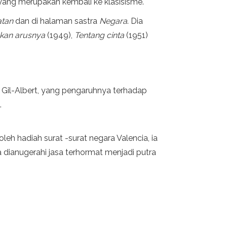
yang merupakan kembali ke klasisisme.
atan
dan di halaman sastra
Negara
. Dia
kan arusnya
(1949),
Tentang cinta
(1951)
. Gil-Albert, yang pengaruhnya terhadap
.
h hadiah surat -surat negara Valencia, ia
a dianugerahi jasa terhormat menjadi putra