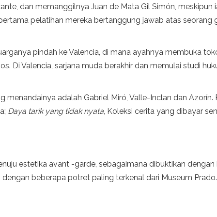
Alicante, dan memanggilnya Juan de Mata Gil Simón, meskipun ia
un pertama pelatihan mereka bertanggung jawab atas seorang g
eluarganya pindah ke Valencia, di mana ayahnya membuka toko
s. Di Valencia, sarjana muda berakhir dan memulai studi huku
g menandainya adalah Gabriel Miró, Valle-Inclan dan Azorín. 
sa;
Daya tarik yang tidak nyata
, Koleksi cerita yang dibayar s
menuju estetika avant -garde, sebagaimana dibuktikan denga
dengan beberapa potret paling terkenal dari Museum Prado. I