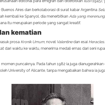
perusahaan editorial para emigran dan diterbitkan
Ilusi
(1945), 
 Buenos Aires dan berkolaborasi di surat kabar Argentina
Sel
lah kembali ke Spanyol, dia menerbitkan
Ada yang merenung
ana itu merupakan periode yang sangat kreatif.
dan kematian
rmasuk prosa
Kronik Umum
, novel
Valentine
dan esai
Heracles
kat dari waktu ke waktu, menerima medali emas dari seni rupa
momen puncaknya. Pada tahun 1982 ia juga dianugerahkan ole
 oleh University of Alicante, tanpa mengabaikan bahwa ia jug