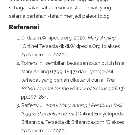
sebagai salah satu prekursor studi ilmiah yang
selama bertahun -tahun menjadi paleontologi.
Referensi
Di dalam.Wikipedia.org. 2020.
Mary Anning
.
[Online] Tersedia di: di.Wikipedia.Org [diakses
29 November 2020].
Torrens, h., sembilan belas sembilan puluh lima.
Mary Anning (1799-1847) dari Lyme; 'Fosil
terhebat yang pernah diketahui dunia'.
The
British Journal for the History of Science
, 28 (3),
pp.257-284.
Rafferty, J., 2020.
Mary Anning | Pemburu fosil
Inggris dan ahli anatomi
. [Online] Encyclopedia
Britannica. Tersedia di: Britannica.com [Diakses
29 November 2020].