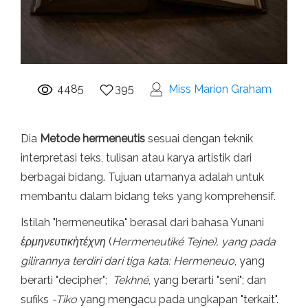
4485
395
Miss Marion Graham
Dia
Metode hermeneutis
sesuai dengan teknik
interpretasi teks, tulisan atau karya artistik dari
berbagai bidang. Tujuan utamanya adalah untuk
membantu dalam bidang teks yang komprehensif.
Istilah "hermeneutika" berasal dari bahasa Yunani
ἑρμηνευτικὴτέχνη
(
Hermeneutiké Tejne
),
yang pada
gilirannya terdiri dari tiga kata
:
Hermeneuo
, yang
berarti "decipher";
Tekhné
, yang berarti "seni"; dan
sufiks
-Tiko
yang mengacu pada ungkapan "terkait".