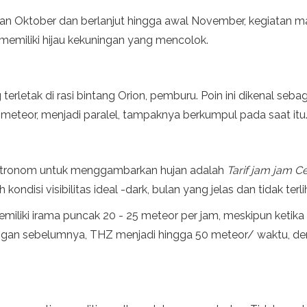
bulan Oktober dan berlanjut hingga awal November, kegiatan 
r memiliki hijau kekuningan yang mencolok.
terletak di rasi bintang Orion, pemburu. Poin ini dikenal seba
 meteor, menjadi paralel, tampaknya berkumpul pada saat itu
 astronom untuk menggambarkan hujan adalah
Tarif jam jam Ce
disi visibilitas ideal -dark, bulan yang jelas dan tidak terli
memiliki irama puncak 20 - 25 meteor per jam, meskipun ketik
jungan sebelumnya, THZ menjadi hingga 50 meteor/ waktu, d