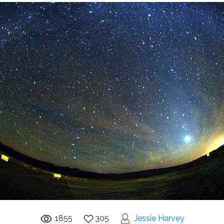
1855
305
Jessie Harvey