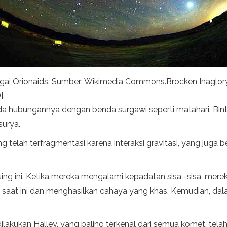
gai Orionaids. Sumber: Wikimedia Commons.Brocken Inaglory 
].
da hubungannya dengan benda surgawi seperti matahari. Binta
surya.
ang telah terfragmentasi karena interaksi gravitasi, yang ju
uing ini. Ketika mereka mengalami kepadatan sisa -sisa, me
s saat ini dan menghasilkan cahaya yang khas. Kemudian, d
g dilakukan Halley, yang paling terkenal dari semua komet, t