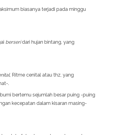
maksimum biasanya terjadi pada minggu
gai
berseri
dari hujan bintang, yang
.
nital
, Ritme cenital atau thz, yang
hat-.
a bumi bertemu sejumlah besar puing -puing
engan kecepatan dalam kisaran masing-