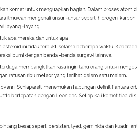
kan komet untuk menguapkan bagian. Dalam proses atom dan
ara ilmuwan mengenali unsur -unsur seperti hidrogen, karbon
ri layang -layang.
tuk apa mereka dan untuk apa
 asteroid ini tidak terbukti selama beberapa waktu. Keberad
raksi bumi dengan benda -benda surgawi lainnya.
terduga membangkitkan rasa ingin tahu orang untuk mengeta
an ratusan ribu meteor yang terlihat dalam satu malam.
Giovanni Schiaparelli menemukan hubungan definitif antara orb
tle bertepatan dengan Leonidas. Setiap kali komet tiba di s
-bintang besar, seperti persisten, lyed, geminida dan kuadri, an