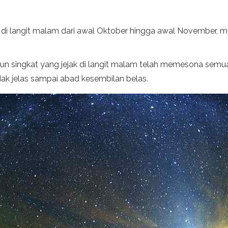
t di langit malam dari awal Oktober hingga awal November, m
n singkat yang jejak di langit malam telah memesona semua
ak jelas sampai abad kesembilan belas.