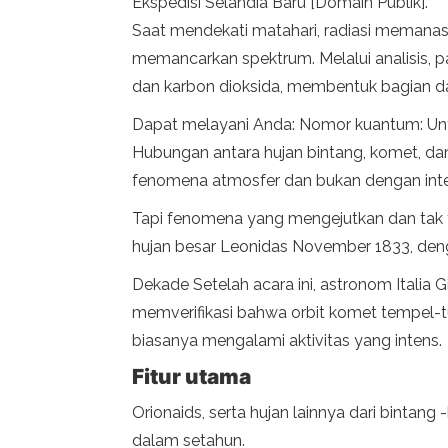
Ekspedisi Selandia Baru [Domain Publik].
Saat mendekati matahari, radiasi memanas
memancarkan spektrum. Melalui analisis, p
dan karbon dioksida, membentuk bagian da
Dapat melayani Anda: Nomor kuantum: Un
Hubungan antara hujan bintang, komet, dan
fenomena atmosfer dan bukan dengan inte
Tapi fenomena yang mengejutkan dan tak 
hujan besar Leonidas November 1833, deng
Dekade Setelah acara ini, astronom Italia 
memverifikasi bahwa orbit komet tempel-tut
biasanya mengalami aktivitas yang intens.
Fitur utama
Orionaids, serta hujan lainnya dari bintang 
dalam setahun.