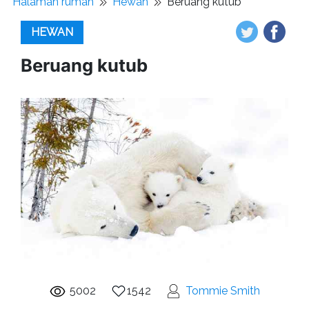
Halaman rumah
Hewan
Beruang kutub
HEWAN
Beruang kutub
5002
1542
Tommie Smith