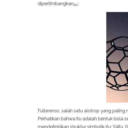
dipertimbangkan
:
60
Fullerenos, salah satu alotrop yang paling
Perhatikan bahwa itu adalah bentuk bola s
mendefinisikan struktur simbolik itu; Yaitu, t