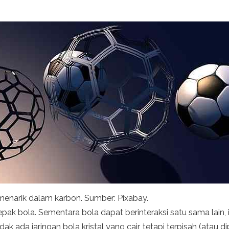
 menarik dalam karbon. Sumber: Pixabay.
epak bola. Sementara bola dapat berinteraksi satu sama lain,
idak ada jaringan bola kristal yang cair, tetapi terpisah (atau d