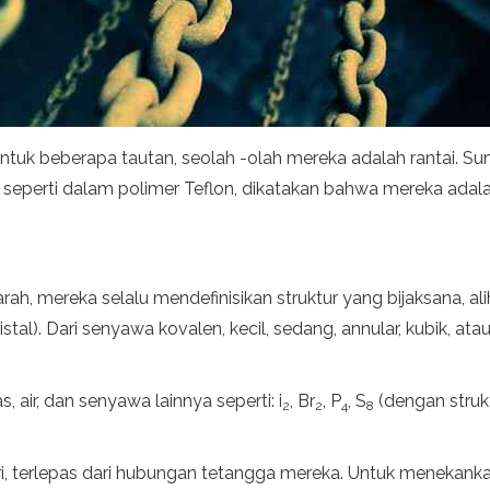
uk beberapa tautan, seolah -olah mereka adalah rantai. Sum
ik, seperti dalam polimer Teflon, dikatakan bahwa mereka ada
ah, mereka selalu mendefinisikan struktur yang bijaksana, alih
istal). Dari senyawa kovalen, kecil, sedang, annular, kubik, ata
, air, dan senyawa lainnya seperti: i
, Br
, P
, S
(dengan struk
2
2
4
8
i, terlepas dari hubungan tetangga mereka. Untuk menekankan h