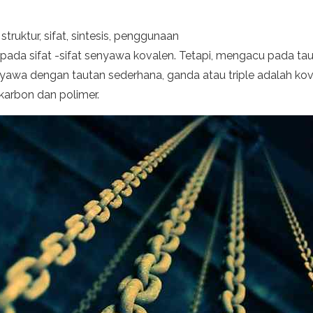
ruktur, sifat, sintesis, penggunaan
pada sifat -sifat senyawa kovalen. Tetapi, mengacu pada tau
wa dengan tautan sederhana, ganda atau triple adalah kovale
okarbon dan polimer.