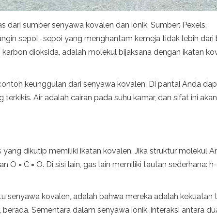
tas dari sumber senyawa kovalen dan ionik. Sumber: Pexels.
gin sepoi -sepoi yang menghantam kemeja tidak lebih dar
 karbon dioksida, adalah molekul bijaksana dengan ikatan ko
ah contoh keunggulan dari senyawa kovalen. Di pantai Anda dap
terkikis. Air adalah cairan pada suhu kamar, dan sifat ini aka
g dikutip memiliki ikatan kovalen. Jika struktur molekul An
O = C = O. Di sisi lain, gas lain memiliki tautan sederhana: h-h
a itu senyawa kovalen, adalah bahwa mereka adalah kekuatan te
i, berada. Sementara dalam senyawa ionik, interaksi antara du