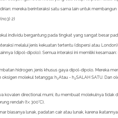
irian: mereka berinteraksi satu sama lain untuk membangun ga
(no3) 2)
ul individu bergantung pada tingkat yang sangat besar pada
nteraksi melalui jenis kekuatan tertentu (dispersi atau Lond
a lainnya (dipol-dipolo). Semua interaksi ini memiliki kesamaan:
 jembatan hidrogen, jenis khusus gaya dipol-dipolo. Mereka m
 oksigen molekul tetangga: h
Atau - h
SALAH SATU. Dan oleh 
2
2
a kovalen directional murni, itu membuat molekulnya tidak da
erung rendah (t< 300°C).
 biasanya lunak, padatan cair atau lunak, karena ikatannya 