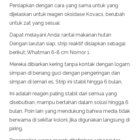
Persiapkan dengan cara yang sama untuk yang
dijelaskan untuk reagen oksidase Kovacs, berubah
untuk zat yang sesuai.
Dapat melayani Anda: rantai makanan hutan
Dengan larutan siap, strip reaktif disiapkan sebagai
berikut: Whatman 6-8 cm Nomor 1.
Mereka dibiarkan kering tanpa kontak dengan logam,
simpan di benang guci dengan pengeringan dan
simpan di lemari es. Strip ini stabil hingga 6 bulan.
Ini adalah reagen paling stabil dari semua yang
disebutkan, mampu bertahan dalam solusi hingga 6
bulan. Poin lain yang mendukung bahwa media tidak
berwarna di sekitar koloni, jika digunakan langsung di
piring.