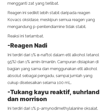
mengganti zat yang terlibat.
Reagen ini sedikit lebih stabil daripada reagen
Kovacs oksidase, meskipun semua reagen yang
mengandung p-penilendiamine tidak stabil.
Reaksi ini terlambat.
-Reagen Nadi
Ini terdiri dari 1% α-naftol dalam etil alkohol (etanol
95%) dan 1% amin-limanlin. Campuran disiapkan di
bagian yang sama dan menggunakan etil alkohol
absolut sebagai pengadu, sampai jumlah yang
cukup diselesaikan selama 100 mL.
-Tukang kayu reaktif, suhrland
dan morrison
Ini terdiri dari 1% p-amynodimethylalanine oksalat.