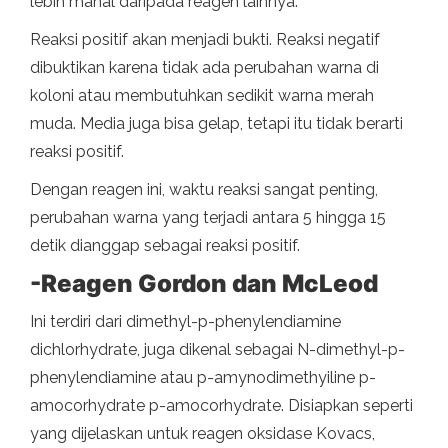
lebih mahal daripada reagen lainnya.
Reaksi positif akan menjadi bukti. Reaksi negatif
dibuktikan karena tidak ada perubahan warna di
koloni atau membutuhkan sedikit warna merah
muda. Media juga bisa gelap, tetapi itu tidak berarti
reaksi positif.
Dengan reagen ini, waktu reaksi sangat penting,
perubahan warna yang terjadi antara 5 hingga 15
detik dianggap sebagai reaksi positif.
-Reagen Gordon dan McLeod
Ini terdiri dari dimethyl-p-phenylendiamine
dichlorhydrate, juga dikenal sebagai N-dimethyl-p-
phenylendiamine atau p-amynodimethyiline p-
amocorhydrate p-amocorhydrate. Disiapkan seperti
yang dijelaskan untuk reagen oksidase Kovacs,