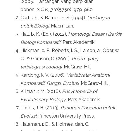
(2005). Tantangan yang berpikiran
pohon.
Sains
,
310
(5750), 979-980.
Curtis, h., & Barnes, n. S. (1994).
Undangan
untuk Biologi
. Macmillan.
Hall, b. K. (Ed.). (2012).
Homologi: Dasar Hirarkis
Biologi Komparatif
. Pers Akademik.
Hickman, c. P., Roberts, l. S., Larson, a., Ober, w.
C., & Garrison, C. (2001).
Priorm yang
terintegrasi zoologi
. McGraw-Hill.
Kardong, k. V. (2006).
Vertebrata: Anatomi
Komparatif, Fungsi, Evolusi
. McGraw-Hill.
Kliman, r. M. (2016).
Encyclopedia of
Evolutionary Biology
. Pers Akademik.
Losos, J. B. (2013).
Panduan Princeton untuk
Evolusi
. Princeton University Press.
Halaman, r. D., & Holmes, dan. C.