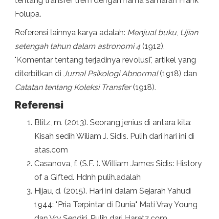
tentang transfer trem dengan nama samaran Frank
Folupa.
Referensi lainnya karya adalah:
Menjual buku
,
Ujian
setengah tahun dalam astronomi 4
(1912),
"Komentar tentang terjadinya revolusi", artikel yang
diterbitkan di
Jurnal Psikologi Abnormal
(1918) dan
Catatan tentang Koleksi Transfer
(1918).
Referensi
Blitz, m. (2013). Seorang jenius di antara kita:
Kisah sedih Wiliam J. Sidis. Pulih dari hari ini di
atas.com
Casanova, f. (S.F. ). William James Sidis: History
of a Gifted. Hdnh pulih.adalah
Hijau, d. (2015). Hari ini dalam Sejarah Yahudi
1944: "Pria Terpintar di Dunia" Mati Vray Young
dan Vry Sendiri. Pulih dari Haretz.com