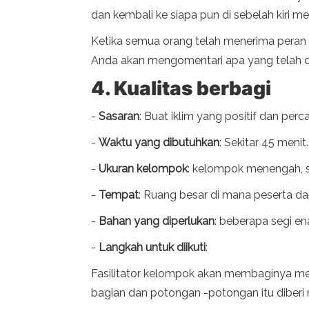
dan kembali ke siapa pun di sebelah kiri 
Ketika semua orang telah menerima pera
Anda akan mengomentari apa yang telah d
4. Kualitas berbagi
-
Sasaran
: Buat iklim yang positif dan p
-
Waktu yang dibutuhkan
: Sekitar 45 menit.
-
Ukuran kelompok
: kelompok menengah, s
-
Tempat
: Ruang besar di mana peserta d
-
Bahan yang diperlukan
: beberapa segi e
-
Langkah untuk diikuti
:
Fasilitator kelompok akan membaginya men
bagian dan potongan -potongan itu diberi 