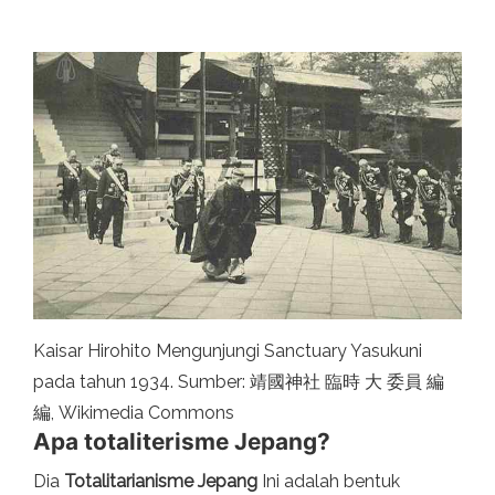
Kaisar Hirohito Mengunjungi Sanctuary Yasukuni
pada tahun 1934. Sumber: 靖國神社 臨時 大 委員 編
編, Wikimedia Commons
Apa totaliterisme Jepang?
Dia
Totalitarianisme Jepang
Ini adalah bentuk