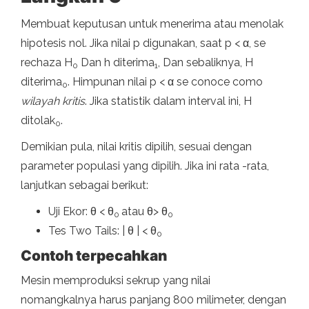
Membuat keputusan untuk menerima atau menolak
hipotesis nol. Jika nilai p digunakan, saat p < α, se
rechaza H
Dan h diterima
, Dan sebaliknya, H
0
1
diterima
. Himpunan nilai p < α se conoce como
0
wilayah kritis
. Jika statistik dalam interval ini, H
ditolak
.
0
Demikian pula, nilai kritis dipilih, sesuai dengan
parameter populasi yang dipilih. Jika ini rata -rata,
lanjutkan sebagai berikut:
Uji Ekor: θ < θ
atau θ> θ
0
0
Tes Two Tails: | θ | < θ
0
Contoh terpecahkan
Mesin memproduksi sekrup yang nilai
nomangkalnya harus panjang 800 milimeter, dengan