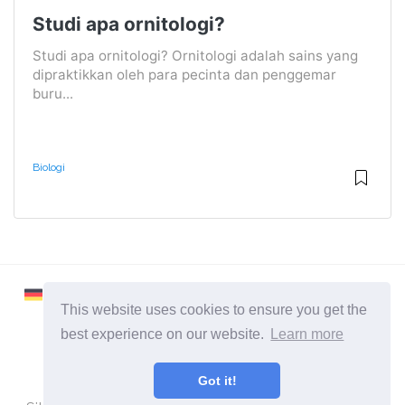
Studi apa ornitologi?
Studi apa ornitologi? Ornitologi adalah sains yang
dipraktikkan oleh para pecinta dan penggemar
buru...
Biologi
This website uses cookies to ensure you get the
best experience on our website.
Learn more
2026 ©
Learnaboutworld
Got it!
Semua Kategori