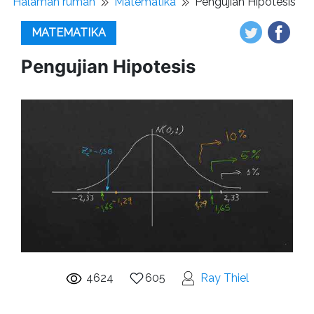
Halaman rumah
Matematika
Pengujian Hipotesis
MATEMATIKA
Pengujian Hipotesis
4624
605
Ray Thiel